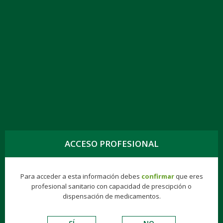
TOGG
NAVIG
CAPECITABINA KERN PHARMA EFG 300 MG,
60 COMP. RECUB.
ACCESO PROFESIONAL
Hospitalarios
Biologics
Gynea
Finisher®
Para acceder a esta información debes
confirmar
que eres
ONCOLÓGICOS
profesional sanitario con capacidad de prescipción o
dispensación de medicamentos.