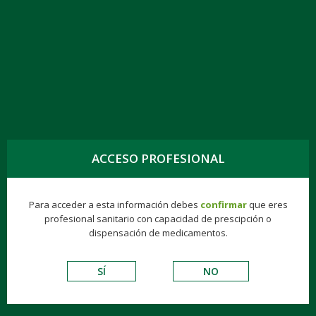
TOGG
NAVIG
BOSENTAN 62,5 MG, 56 COMPRIMIDOS
RECUBIERTOS
ACCESO PROFESIONAL
Para acceder a esta información debes
confirmar
que eres
Hospitalarios
Biologics
Gynea
Finisher®
profesional sanitario con capacidad de prescipción o
dispensación de medicamentos.
RESPIRATORIOS
SÍ
NO