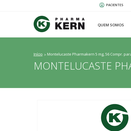
Passar
PACIENTES
para
o
conteúdo
QUEM SOMOS
principal
Início
Montelucaste Pharmakern 5 mg, 56 Compr. par
MONTELUCASTE PHA