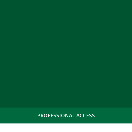
PROFESSIONAL ACCESS