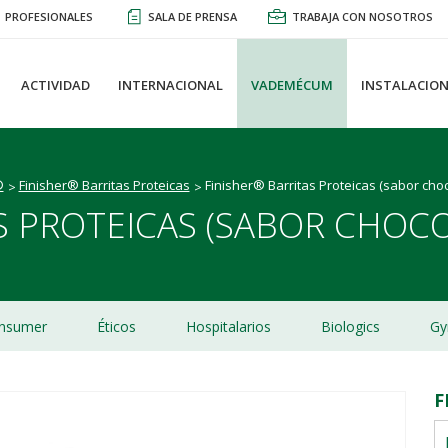
PROFESIONALES
SALA DE PRENSA
TRABAJA CON NOSOTROS
ACTIVIDAD
INTERNACIONAL
VADEMÉCUM
INSTALACION
®
Finisher® Barritas Proteicas
Finisher® Barritas Proteicas (sabor choc
S PROTEICAS (SABOR CHOC
nsumer
Éticos
Hospitalarios
Biologics
Gy
F