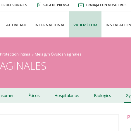
PROFESIONALES
SALA DE PRENSA
TRABAJA CON NOSOTROS
ACTIVIDAD
INTERNACIONAL
VADEMÉCUM
INSTALACION
Protección íntima
Melagyn Óvulos vaginales
AGINALES
nsumer
Éticos
Hospitalarios
Biologics
Gy
P