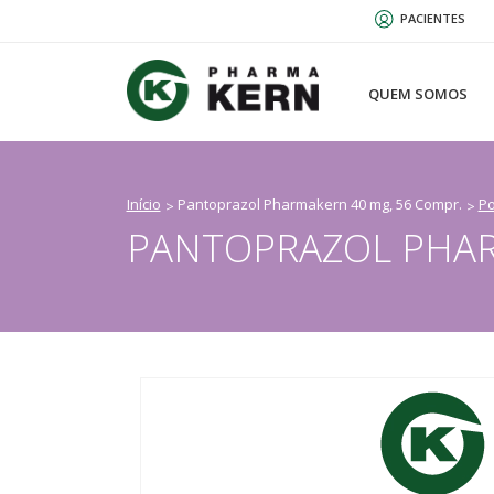
Passar
PACIENTES
para
o
conteúdo
QUEM SOMOS
principal
Início
Pantoprazol Pharmakern 40 mg, 56 Compr.
Po
PANTOPRAZOL PHAR