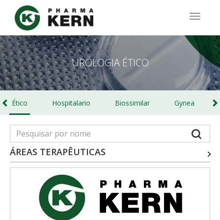
Passar
para
TOGG
o
NAVIG
conteúdo
principal
UROLOGIA ÉTICO
Ético
Hospitalario
Biossimilar
Gynea
ÁREAS TERAPÊUTICAS