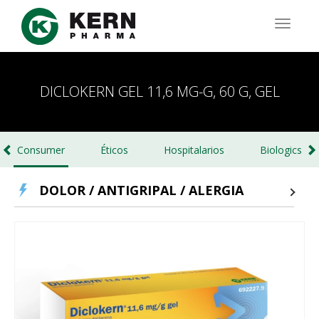
Pasar
al
TOGG
contenido
NAVIG
principal
DICLOKERN GEL 11,6 MG-G, 60 G, GEL
Consumer
Éticos
Hospitalarios
Biologics
DOLOR / ANTIGRIPAL / ALERGIA