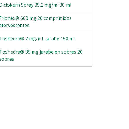
Diclokern Spray 39,2 mg/ml 30 ml
Frionex® 600 mg 20 comprimidos
efervescentes
Toshedra® 7 mg/mL jarabe 150 ml
Toshedra® 35 mg jarabe en sobres 20
sobres
Tussal® 35,4 mg jarabe 20 sobres
KERNNABIS® CBD PARCHES DÉRMICOS
8 unidades
DICLOKERN® FORTE 23,2 MG/G GEL 150
g