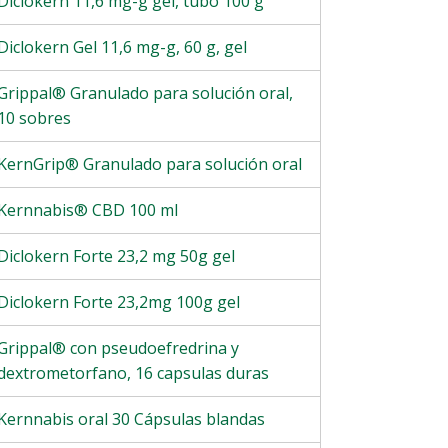
Diclokern 11,6 mg-g gel, tubo 100 g
Diclokern Gel 11,6 mg-g, 60 g, gel
Grippal® Granulado para solución oral,
10 sobres
KernGrip® Granulado para solución oral
Kernnabis® CBD 100 ml
Diclokern Forte 23,2 mg 50g gel
Diclokern Forte 23,2mg 100g gel
Grippal® con pseudoefredrina y
dextrometorfano, 16 capsulas duras
Kernnabis oral 30 Cápsulas blandas