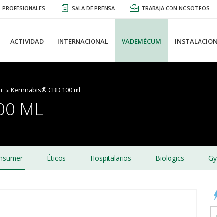
PROFESIONALES
SALA DE PRENSA
TRABAJA CON NOSOTROS
ACTIVIDAD
INTERNACIONAL
VADEMÉCUM
INSTALACION
r
Kernnabis® CBD 100 ml
00 ML
nsumer
Éticos
Hospitalarios
Biologics
Gy