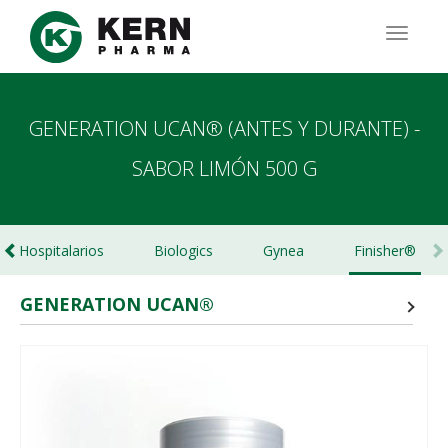
Pasar
al
TOGG
contenido
NAVIG
principal
GENERATION UCAN® (ANTES Y DURANTE) -
SABOR LIMÓN 500 G
Hospitalarios
Biologics
Gynea
Finisher®
GENERATION UCAN®