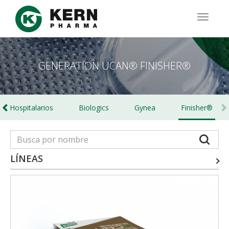
Pasar
al
TOGG
contenido
NAVIG
principal
GENERATION UCAN® FINISHER®
Hospitalarios
Biologics
Gynea
Finisher®
LÍNEAS