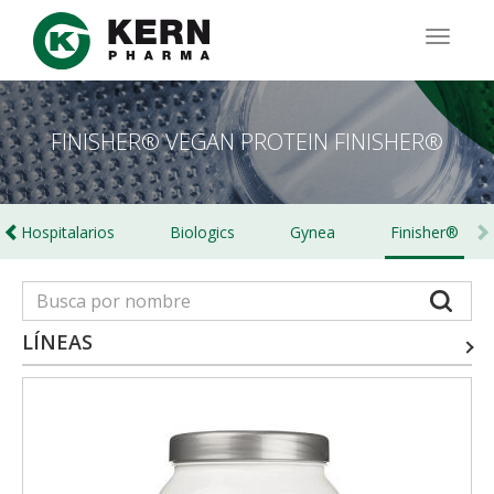
Pasar
al
TOGG
contenido
NAVIG
principal
FINISHER® VEGAN PROTEIN FINISHER®
Hospitalarios
Biologics
Gynea
Finisher®
LÍNEAS