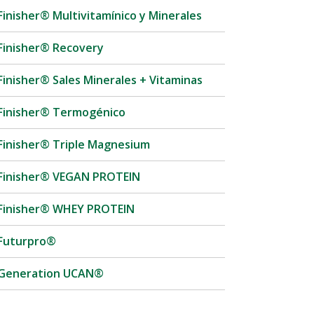
Finisher® Multivitamínico y Minerales
Finisher® Recovery
Finisher® Sales Minerales + Vitaminas
Finisher® Termogénico
Finisher® Triple Magnesium
Finisher® VEGAN PROTEIN
Finisher® WHEY PROTEIN
Futurpro®
Generation UCAN®