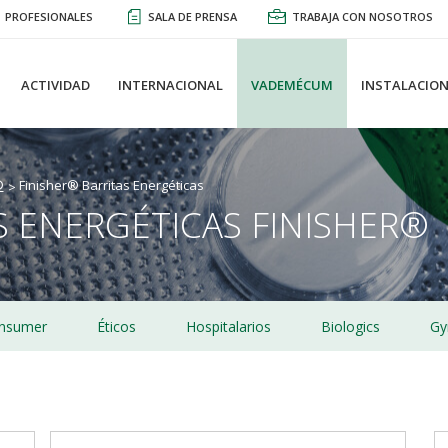
PROFESIONALES
SALA DE PRENSA
TRABAJA CON NOSOTROS
ACTIVIDAD
INTERNACIONAL
VADEMÉCUM
INSTALACION
®
Finisher® Barritas Energéticas
S ENERGÉTICAS FINISHER®
nsumer
Éticos
Hospitalarios
Biologics
Gy