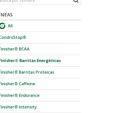
ÍNEAS
All
CondroStop®
Finisher® BCAA
Finisher® Barritas Energéticas
Finisher® Barritas Proteicas
Finisher® Caffeine
Finisher® Endurance
Finisher® Intensity