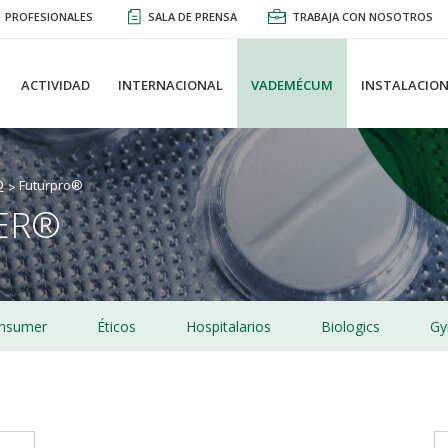
PROFESIONALES
SALA DE PRENSA
TRABAJA CON NOSOTROS
ACTIVIDAD
INTERNACIONAL
VADEMÉCUM
INSTALACION
®
Futurpro®
ER®
nsumer
Éticos
Hospitalarios
Biologics
Gy