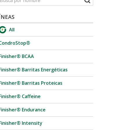
ÍNEAS
All
CondroStop®
Finisher® BCAA
Finisher® Barritas Energéticas
Finisher® Barritas Proteicas
Finisher® Caffeine
Finisher® Endurance
Finisher® Intensity