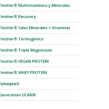
Finisher® Multivitamínico y Minerales
Finisher® Recovery
Finisher® Sales Minerales + Vitaminas
Finisher® Termogénico
Finisher® Triple Magnesium
Finisher® VEGAN PROTEIN
Finisher® WHEY PROTEIN
Futurpro®
Generation UCAN®