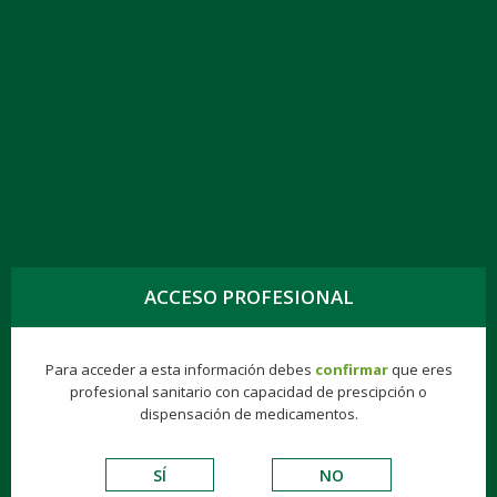
TOGG
NAVIG
CLARITROMICINA KERN PHARMA EFG 500
MG, 14 COMPR. RECUB.
ACCESO PROFESIONAL
Genéricos
Consumer
Éticos
Hospitalarios
Para acceder a esta información debes
confirmar
que eres
profesional sanitario con capacidad de prescipción o
VADEMECUM DE EXCIPIENTES
dispensación de medicamentos.
ANTIINFECCIOSOS
SÍ
NO