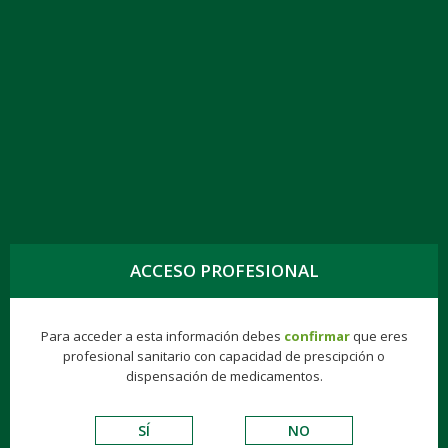
TOGG
NAVIG
CLARITROMICINA KERN PHARMA EFG 500
MG, 21 COMPR. RECUB.
ACCESO PROFESIONAL
Genéricos
Consumer
Éticos
Hospitalarios
Para acceder a esta información debes
confirmar
que eres
profesional sanitario con capacidad de prescipción o
VADEMECUM DE EXCIPIENTES
dispensación de medicamentos.
ANTIINFECCIOSOS
SÍ
NO