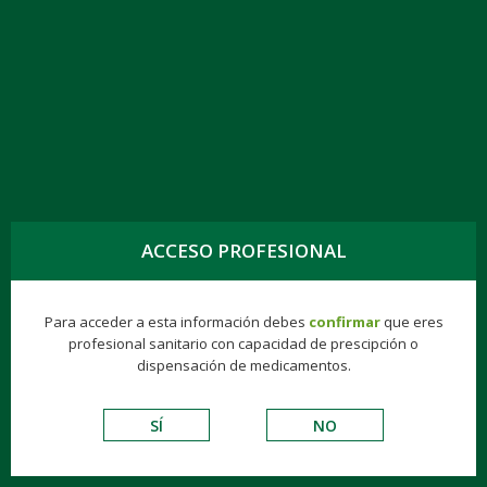
TOGG
NAVIG
VALACICLOVIR KERN PHARMA EFG 500 MG
42 COMPR. RECUB.
ACCESO PROFESIONAL
Para acceder a esta información debes
confirmar
que eres
Genéricos
Consumer
Éticos
Hospitalarios
profesional sanitario con capacidad de prescipción o
dispensación de medicamentos.
VADEMECUM DE EXCIPIENTES
SÍ
NO
ANTIINFECCIOSOS