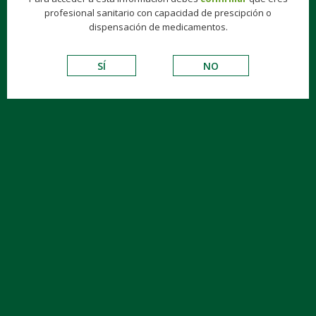
GASTROINTESTINALES
profesional sanitario con capacidad de prescipción o
dispensación de medicamentos.
SÍ
NO