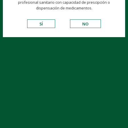
GASTROINTESTINALES
profesional sanitario con capacidad de prescipción o
dispensación de medicamentos.
SÍ
NO