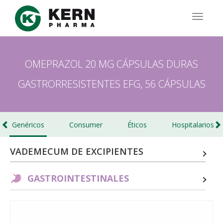
Pasar
al
TOGG
contenido
NAVIG
principal
OMEPRAZOL 20 MG CÁPSULAS DURAS
GASTRORRESISTENTES EFG, 56 CÁPSULAS
Genéricos
Consumer
Éticos
Hospitalarios
VADEMECUM DE EXCIPIENTES
GASTROINTESTINALES