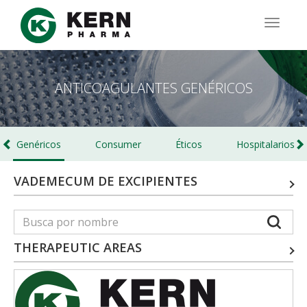
Pasar
al
TOGG
contenido
NAVIG
principal
ANTICOAGULANTES GENÉRICOS
Genéricos
Consumer
Éticos
Hospitalarios
VADEMECUM DE EXCIPIENTES
THERAPEUTIC AREAS