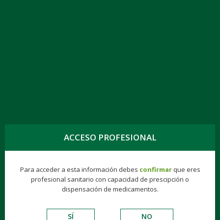
TOGG
NAVIG
EZETIMIBA/ATORVASTATINA KERN PHARMA
10 MG/80 MG COMPRIMIDOS RECUBIERTOS
CON PELÍCULA EFG
ACCESO PROFESIONAL
Para acceder a esta información debes
confirmar
que eres
Genéricos
Consumer
Éticos
Hospitalarios
profesional sanitario con capacidad de prescipción o
dispensación de medicamentos.
VADEMECUM DE EXCIPIENTES
SÍ
NO