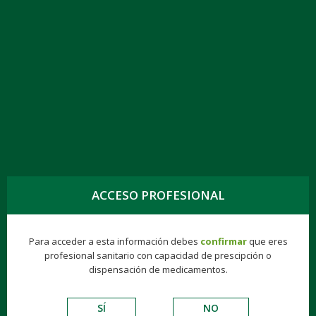
TOGG
NAVIG
PROPRANOLOL KERN PHARMA 10 MG
COMPRIMIDOS RECUBIERTOS CON
PELÍCULA EFG, 50 COMPRIMIDOS
ACCESO PROFESIONAL
Para acceder a esta información debes
confirmar
que eres
Genéricos
Consumer
Éticos
Hospitalarios
profesional sanitario con capacidad de prescipción o
dispensación de medicamentos.
VADEMECUM DE EXCIPIENTES
SÍ
NO