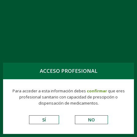
TOGG
NAVIG
IVABRADINA EFG 7,5 MG, 56 COMPRIMIDOS
ACCESO PROFESIONAL
Genéricos
Consumer
Éticos
Hospitalarios
Para acceder a esta información debes
confirmar
que eres
VADEMECUM DE EXCIPIENTES
profesional sanitario con capacidad de prescipción o
dispensación de medicamentos.
CARDIOVASCULARES
SÍ
NO