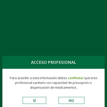
TOGG
NAVIG
LOVASTATINA KERN PHARMA EFG 20 MG, 28
COMPR.
ACCESO PROFESIONAL
Genéricos
Consumer
Éticos
Hospitalarios
Para acceder a esta información debes
confirmar
que eres
profesional sanitario con capacidad de prescipción o
VADEMECUM DE EXCIPIENTES
dispensación de medicamentos.
CARDIOVASCULARES
SÍ
NO