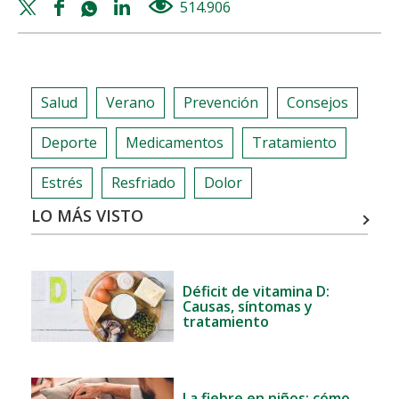
DOLOR
Twitter
Facebook
Whatsapp
Linkedin
514.906
views
ABDOMINAL,
share
share
share
share
¿DEBO
PREOCUPARME?
Salud
Verano
Prevención
Consejos
Deporte
Medicamentos
Tratamiento
Estrés
Resfriado
Dolor
LO MÁS VISTO
Déficit de vitamina D:
Causas, síntomas y
tratamiento
La fiebre en niños: cómo