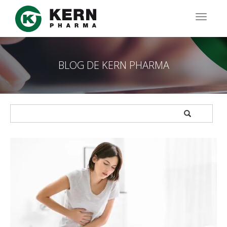
Pasar
al
TOGG
contenido
NAVIG
principal
BLOG DE KERN PHARMA
APPLY