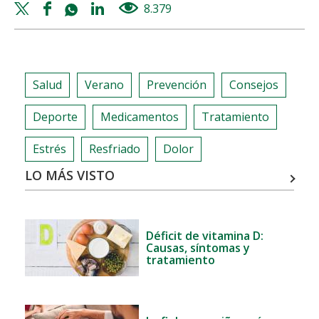
NUTRICIÓN
Twitter
Facebook
Whatsapp
Linkedin
8.379
views
Y
share
share
share
share
LACTANCIA
MATERNA:
QUÉ
Salud
Verano
Prevención
Consejos
DEBES
SABER
Deporte
Medicamentos
Tratamiento
Estrés
Resfriado
Dolor
LO MÁS VISTO
Déficit de vitamina D:
Causas, síntomas y
tratamiento