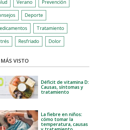
alud
Verano
Prevención
onsejos
Deporte
edicamentos
Tratamiento
trés
Resfriado
Dolor
 MÁS VISTO
Déficit de vitamina D:
Causas, síntomas y
tratamiento
La fiebre en niños:
cómo tomar la
temperatura, causas
y tratamiento.