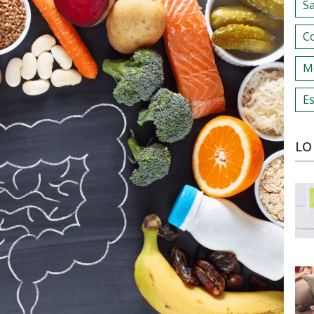
S
C
M
Es
LO