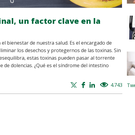
nal, un factor clave en la
 el bienestar de nuestra salud. Es el encargado de
liminar los desechos y protegernos de las toxinas. Sin
esequilibra, estas toxinas pueden pasar al torrente
 de dolencias. ¿Qué es el síndrome del intestino
Twitter
Facebook
Whatsapp
Linkedin
4.743
views
Twe
share
share
share
share