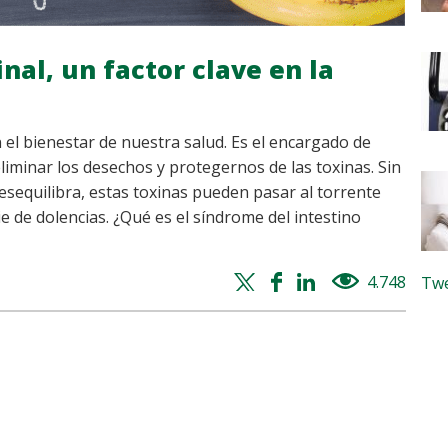
nal, un factor clave en la
 el bienestar de nuestra salud. Es el encargado de
liminar los desechos y protegernos de las toxinas. Sin
esequilibra, estas toxinas pueden pasar al torrente
 de dolencias. ¿Qué es el síndrome del intestino
Twitter
Facebook
Whatsapp
Linkedin
4.748
views
Twe
share
share
share
share