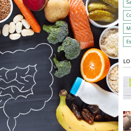
S
C
M
Es
LO