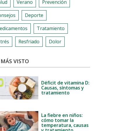
alud
Verano
Prevención
onsejos
Deporte
edicamentos
Tratamiento
trés
Resfriado
Dolor
 MÁS VISTO
Déficit de vitamina D:
Causas, síntomas y
tratamiento
La fiebre en niños:
cómo tomar la
temperatura, causas
y tratamiento.