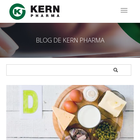
Pasar
al
TOGG
contenido
NAVIG
principal
BLOG DE KERN PHARMA
APPLY