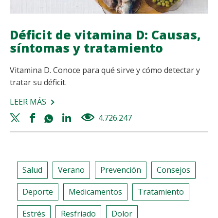
Déficit de vitamina D: Causas,
síntomas y tratamiento
Vitamina D. Conoce para qué sirve y cómo detectar y
tratar su déficit.
LEER MÁS
SOBRE
DÉFICIT
Twitter
Facebook
Whatsapp
Linkedin
4.726.247
views
DE
share
share
share
share
VITAMINA
D:
CAUSAS,
Salud
Verano
Prevención
Consejos
SÍNTOMAS
Y
Deporte
Medicamentos
Tratamiento
TRATAMIENTO
Estrés
Resfriado
Dolor