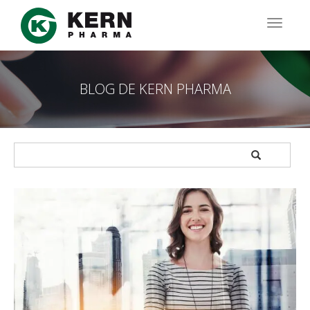
Pasar
al
TOGG
contenido
NAVIG
principal
BLOG DE KERN PHARMA
APPLY