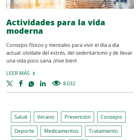
Actividades para la vida
moderna
Consejos físicos y mentales para vivir el día a día
actual: olvídate del estrés, del sedentarismo y de llevar
una vida poco sana. ¡Vive bien!.
LEER MÁS
SOBRE
ACTIVIDADES
Twitter
Facebook
Whatsapp
Linkedin
8.032
views
PARA
share
share
share
share
LA
VIDA
MODERNA
Salud
Verano
Prevención
Consejos
Deporte
Medicamentos
Tratamiento