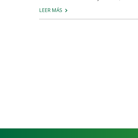
LEER MÁS
SOBRE
ARTRITIS
Y
ARTROSIS:
CONOCE
LAS
DIFERENCIAS