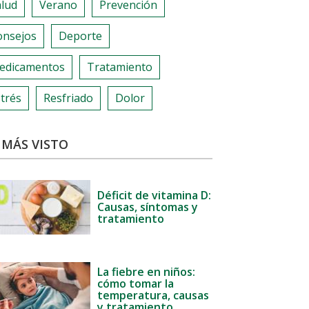
alud
Verano
Prevención
onsejos
Deporte
edicamentos
Tratamiento
trés
Resfriado
Dolor
 MÁS VISTO
Déficit de vitamina D:
Causas, síntomas y
tratamiento
La fiebre en niños:
cómo tomar la
temperatura, causas
y tratamiento.