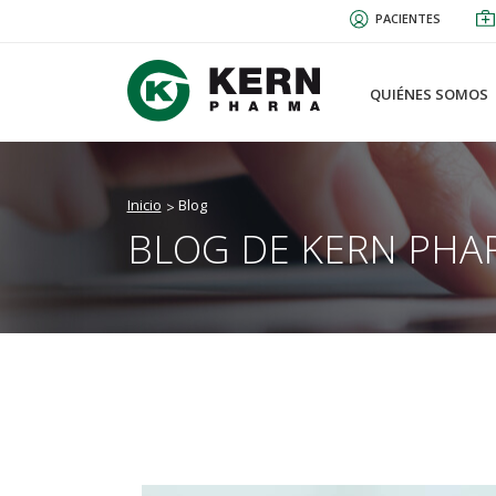
Pasar
PACIENTES
al
contenido
principal
QUIÉNES SOMOS
Inicio
Blog
BLOG DE KERN PHA