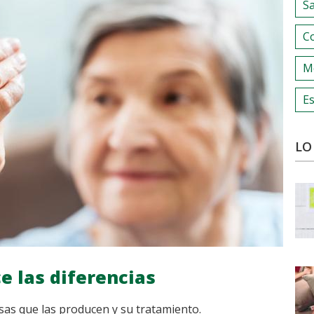
S
C
M
Es
LO
ce las diferencias
ausas que las producen y su tratamiento.