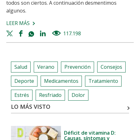
todos son ciertos. A continuación desmentimos
algunos.
LEER MÁS
SOBRE
MITOS
Twitter
Facebook
Whatsapp
Linkedin
117.198
views
DEL
share
share
share
share
ANILLO
VAGINAL
Salud
Verano
Prevención
Consejos
Deporte
Medicamentos
Tratamiento
Estrés
Resfriado
Dolor
LO MÁS VISTO
Déficit de vitamina D:
Causas, síntomas y