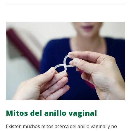
VENTAJAS
share
share
share
share
DEL
ANILLO
VAGINAL
Mitos del anillo vaginal
Existen muchos mitos acerca del anillo vaginal y no