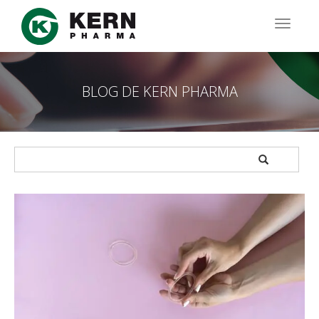
Pasar
al
TOGG
contenido
NAVIG
principal
BLOG DE KERN PHARMA
APPLY