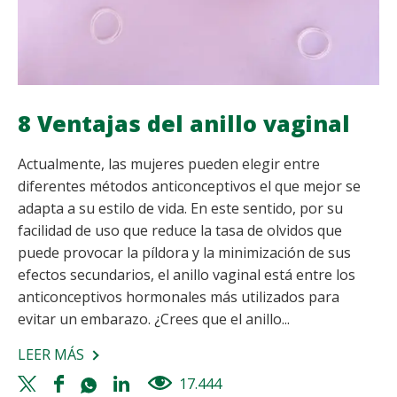
8 Ventajas del anillo vaginal
Actualmente, las mujeres pueden elegir entre
diferentes métodos anticonceptivos el que mejor se
adapta a su estilo de vida. En este sentido, por su
facilidad de uso que reduce la tasa de olvidos que
puede provocar la píldora y la minimización de sus
efectos secundarios, el anillo vaginal está entre los
anticonceptivos hormonales más utilizados para
evitar un embarazo. ¿Crees que el anillo...
LEER MÁS
SOBRE
8
Twitter
Facebook
Whatsapp
Linkedin
17.444
views