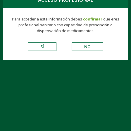
Para acceder a esta información debes
confirmar
que eres
profesional sanitario con capacidad de prescipción o
dispensación de medicamentos.
SÍ
NO