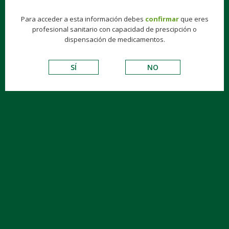
ANALGÉSICOS
Para acceder a esta información debes
confirmar
que eres
profesional sanitario con capacidad de prescipción o
dispensación de medicamentos.
SÍ
NO