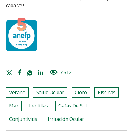
cada vez.
Twitter
Facebook
Whatsapp
Linkedin
7.512
views
share
share
share
share
Verano
Salud Ocular
Cloro
Piscinas
Mar
Lentillas
Gafas De Sol
Conjuntivitis
Irritación Ocular