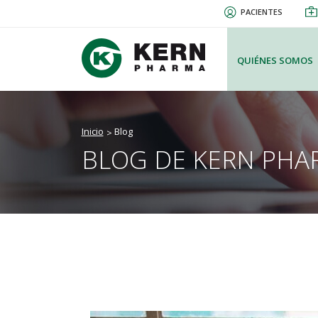
Pasar
PACIENTES
al
contenido
principal
QUIÉNES SOMOS
Inicio
Blog
BLOG DE KERN PHA