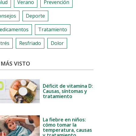
alud
Verano
Prevención
onsejos
Deporte
edicamentos
Tratamiento
trés
Resfriado
Dolor
 MÁS VISTO
Déficit de vitamina D:
Causas, síntomas y
tratamiento
La fiebre en niños:
cómo tomar la
temperatura, causas
y tratamiento.