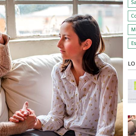
S
C
M
Es
LO