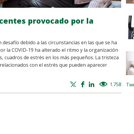
scentes provocado por la
 desafío debido a las circunstancias en las que se ha
por la COVID-19 ha alterado el ritmo y la organización
s, cuadros de estrés en los más pequeños. La tristeza
 relacionados con el estrés que pueden aparecer
Twitter
Facebook
Whatsapp
Linkedin
1.758
views
Twe
share
share
share
share