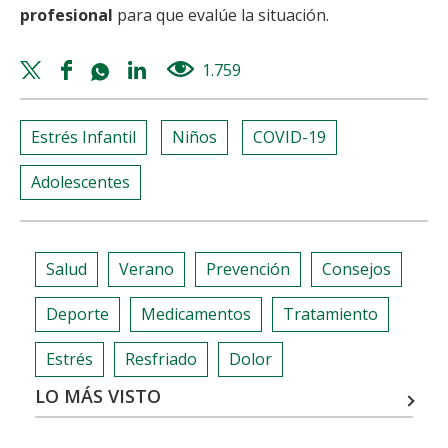
profesional
para que evalúe la situación.
Twitter
Facebook
Whatsapp
Linkedin
1.759
views
share
share
share
share
Estrés Infantil
Niños
COVID-19
Adolescentes
Salud
Verano
Prevención
Consejos
Deporte
Medicamentos
Tratamiento
Estrés
Resfriado
Dolor
LO MÁS VISTO