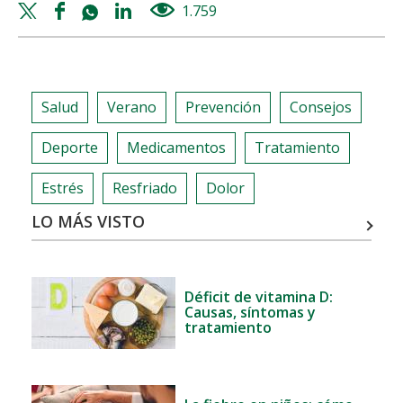
ESTRÉS
Twitter
Facebook
Whatsapp
Linkedin
1.759
views
EN
share
share
share
share
NIÑOS
Y
ADOLESCENTES
Salud
Verano
Prevención
Consejos
PROVOCADO
POR
Deporte
Medicamentos
Tratamiento
LA
COVID-
Estrés
Resfriado
Dolor
19
LO MÁS VISTO
Déficit de vitamina D:
Causas, síntomas y
tratamiento