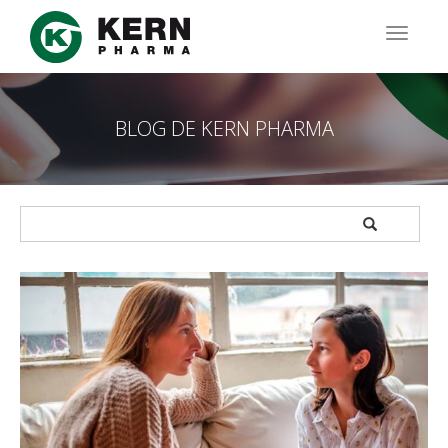
Pasar
al
TOGG
contenido
NAVIG
principal
BLOG DE KERN PHARMA
APPLY