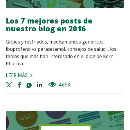
Los 7 mejores posts de
nuestro blog en 2016
Gripes y resfriados, medicamentos genéricos,
ibuprofeno vs paracetamol, consejos de salud… los
temas que más han interesado en el blog de Kern
Pharma.
LEER MÁS
SOBRE
LOS
Twitter
Facebook
Whatsapp
Linkedin
4.653
views
7
share
share
share
share
MEJORES
POSTS
DE
NUESTRO
BLOG