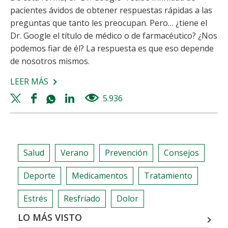
pacientes ávidos de obtener respuestas rápidas a las
preguntas que tanto les preocupan. Pero… ¿tiene el
Dr. Google el título de médico o de farmacéutico? ¿Nos
podemos fiar de él? La respuesta es que eso depende
de nosotros mismos.
LEER MÁS
SOBRE
5
Twitter
Facebook
Whatsapp
Linkedin
5.936
views
CLAVES
share
share
share
share
PARA
ENCONTRAR
INFORMACIÓN
Salud
Verano
Prevención
Consejos
SALUDABLE
EN
Deporte
Medicamentos
Tratamiento
INTERNET
Estrés
Resfriado
Dolor
LO MÁS VISTO