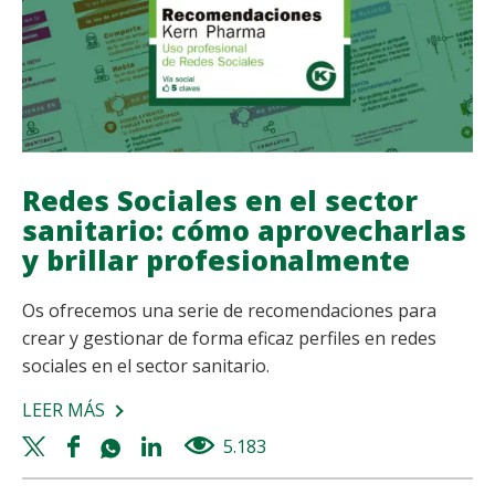
EN
2016
Redes Sociales en el sector
sanitario: cómo aprovecharlas
y brillar profesionalmente
Os ofrecemos una serie de recomendaciones para
crear y gestionar de forma eficaz perfiles en redes
sociales en el sector sanitario.
LEER MÁS
SOBRE
REDES
Twitter
Facebook
Whatsapp
Linkedin
5.183
views
SOCIALES
share
share
share
share
EN