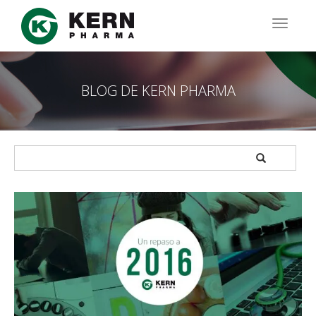
Pasar
al
TOGG
contenido
NAVIG
principal
BLOG DE KERN PHARMA
APPLY