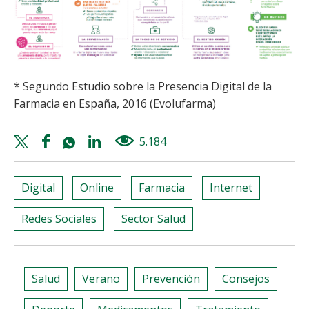
* Segundo Estudio sobre la Presencia Digital de la
Farmacia en España, 2016 (Evolufarma)
Twitter
Facebook
Whatsapp
Linkedin
5.184
views
share
share
share
share
Digital
Online
Farmacia
Internet
Redes Sociales
Sector Salud
Salud
Verano
Prevención
Consejos