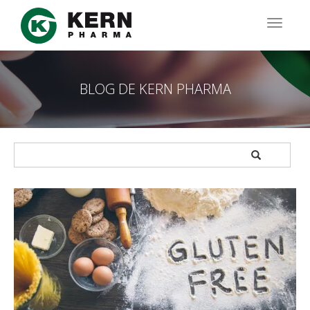
Pasar
al
TOGG
contenido
NAVIG
principal
BLOG DE KERN PHARMA
APPLY