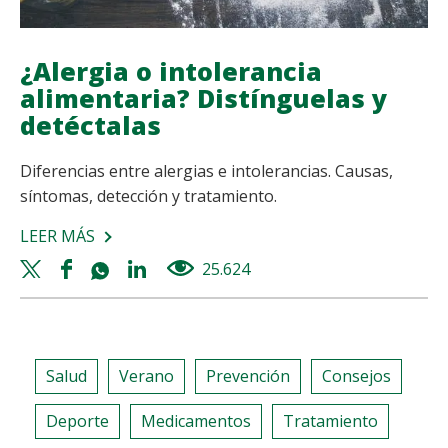
¿Alergia o intolerancia
alimentaria? Distínguelas y
detéctalas
Diferencias entre alergias e intolerancias. Causas,
síntomas, detección y tratamiento.
LEER MÁS
SOBRE
¿ALERGIA
Twitter
Facebook
Whatsapp
Linkedin
25.624
views
O
share
share
share
share
INTOLERANCIA
ALIMENTARIA?
DISTÍNGUELAS
Salud
Verano
Prevención
Consejos
Y
DETÉCTALAS
Deporte
Medicamentos
Tratamiento