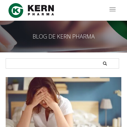
Pasar
al
TOGG
contenido
NAVIG
principal
BLOG DE KERN PHARMA
APPLY