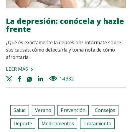
La depresión: conócela y hazle
frente
¿Qué es exactamente la depresión? Infórmate sobre
sus causas, cómo detectarla y toma nota de cómo
afrontarla.
LEER MÁS
SOBRE
LA
Twitter
Facebook
Whatsapp
Linkedin
14.332
views
DEPRESIÓN:
share
share
share
share
CONÓCELA
Y
HAZLE
Salud
Verano
Prevención
Consejos
FRENTE
Deporte
Medicamentos
Tratamiento