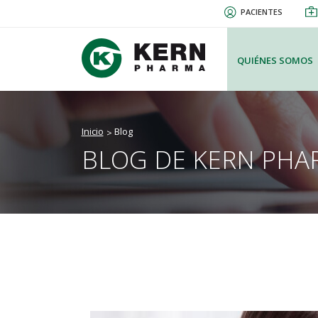
Pasar
PACIENTES
al
contenido
principal
QUIÉNES SOMOS
Inicio
Blog
BLOG DE KERN PHA