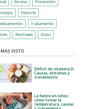
alud
Verano
Prevención
onsejos
Deporte
edicamentos
Tratamiento
trés
Resfriado
Dolor
 MÁS VISTO
Déficit de vitamina D:
Causas, síntomas y
tratamiento
La fiebre en niños:
cómo tomar la
temperatura, causas
y tratamiento.