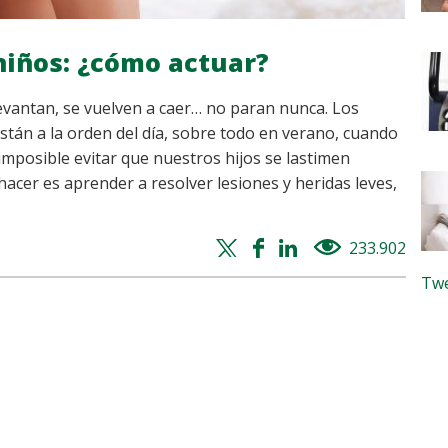
 niños: ¿cómo actuar?
levantan, se vuelven a caer… no paran nunca. Los
están a la orden del día, sobre todo en verano, cuando
 imposible evitar que nuestros hijos se lastimen
hacer es aprender a resolver lesiones y heridas leves,
Twitter
Facebook
Whatsapp
Linkedin
233.902
views
share
share
share
share
Twe