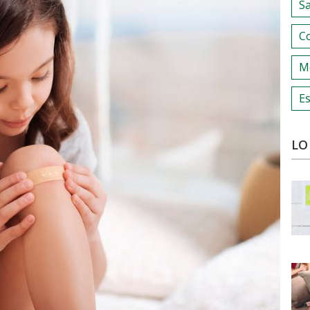
S
C
M
Es
LO