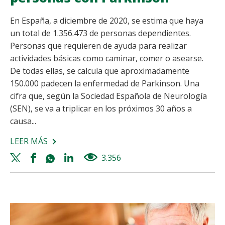
En España, a diciembre de 2020, se estima que haya
un total de 1.356.473 de personas dependientes.
Personas que requieren de ayuda para realizar
actividades básicas como caminar, comer o asearse.
De todas ellas, se calcula que aproximadamente
150.000 padecen la enfermedad de Parkinson. Una
cifra que, según la Sociedad Española de Neurología
(SEN), se va a triplicar en los próximos 30 años a
causa...
LEER MÁS
SOBRE
CONSEJOS
Twitter
Facebook
Whatsapp
Linkedin
3.356
views
PARA
share
share
share
share
CUIDADORES
DE
PERSONAS
CON