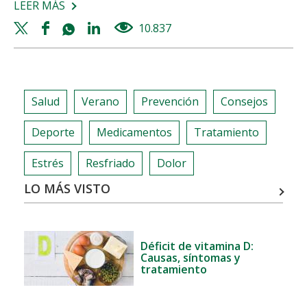
LEER MÁS
SOBRE
EL
Twitter
Facebook
Whatsapp
Linkedin
10.837
views
IMPACTO
share
share
share
share
SOCIAL
DEL
ALZHEIMER
Salud
Verano
Prevención
Consejos
Deporte
Medicamentos
Tratamiento
Estrés
Resfriado
Dolor
LO MÁS VISTO
Déficit de vitamina D:
Causas, síntomas y
tratamiento