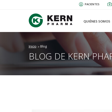
Pasar
PACIENTES
al
contenido
principal
QUIÉNES SOMOS
Inicio
Blog
BLOG DE KERN PHA