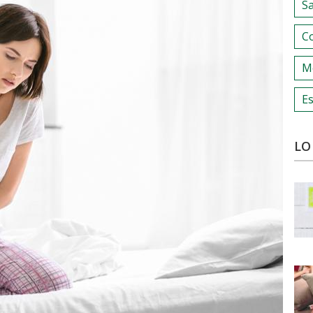
S
C
M
Es
LO