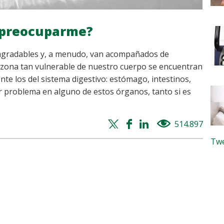
 preocuparme?
sagradables y, a menudo, van acompañados de
 zona tan vulnerable de nuestro cuerpo se encuentran
nte los del sistema digestivo: estómago, intestinos,
ier problema en alguno de estos órganos, tanto si es
Twitter
Facebook
Whatsapp
Linkedin
514.897
views
share
share
share
share
Twe