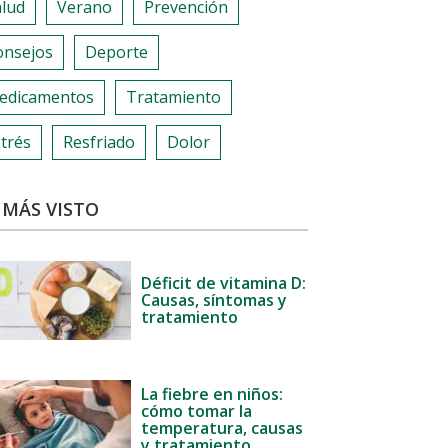
alud
Verano
Prevención
onsejos
Deporte
edicamentos
Tratamiento
trés
Resfriado
Dolor
 MÁS VISTO
Déficit de vitamina D:
Causas, síntomas y
tratamiento
La fiebre en niños:
cómo tomar la
temperatura, causas
y tratamiento.