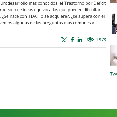
eurodesarrollo más conocidos, el Trastorno por Déficit
 rodeado de ideas equivocadas que pueden dificultar
. ¿Se nace con TDAH o se adquiere?, ¿se supera con el
solvemos algunas de las preguntas más comunes y
Twitter
Facebook
Whatsapp
Linkedin
1.978
views
share
share
share
share
Twe