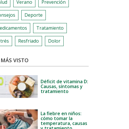
alud
Verano
Prevención
onsejos
Deporte
edicamentos
Tratamiento
trés
Resfriado
Dolor
 MÁS VISTO
Déficit de vitamina D:
Causas, síntomas y
tratamiento
La fiebre en niños:
cómo tomar la
temperatura, causas
y tratamiento.