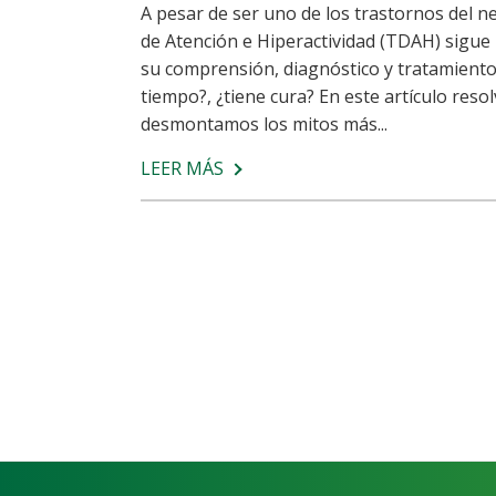
A pesar de ser uno de los trastornos del n
de Atención e Hiperactividad (TDAH) sigue
su comprensión, diagnóstico y tratamiento
tiempo?, ¿tiene cura? En este artículo re
desmontamos los mitos más...
LEER MÁS
SOBRE
MITOS
Y
REALIDADES
SOBRE
EL
TDAH