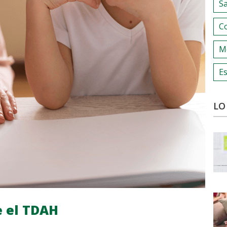
S
C
M
Es
LO
e el TDAH