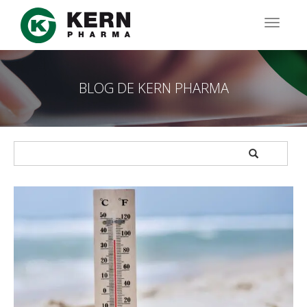
Pasar
al
TOGG
contenido
NAVIG
principal
BLOG DE KERN PHARMA
APPLY