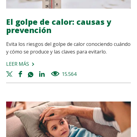
El golpe de calor: causas y
prevención
Evita los riesgos del golpe de calor conociendo cuándo
y cómo se produce y las claves para evitarlo.
LEER MÁS
SOBRE
EL
Twitter
Facebook
Whatsapp
Linkedin
15.564
views
GOLPE
share
share
share
share
DE
CALOR:
CAUSAS
Y
PREVENCIÓN