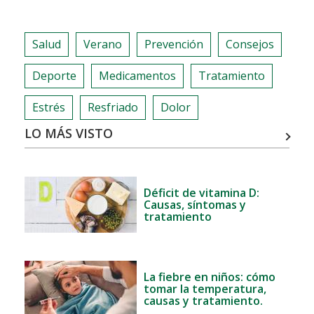
NIÑOS:
CÓMO
Salud
Verano
Prevención
Consejos
TOMAR
LA
Deporte
Medicamentos
Tratamiento
TEMPERATURA,
CAUSAS
Estrés
Resfriado
Dolor
Y
LO MÁS VISTO
TRATAMIENTO.
Déficit de vitamina D:
Causas, síntomas y
tratamiento
La fiebre en niños: cómo
tomar la temperatura,
causas y tratamiento.