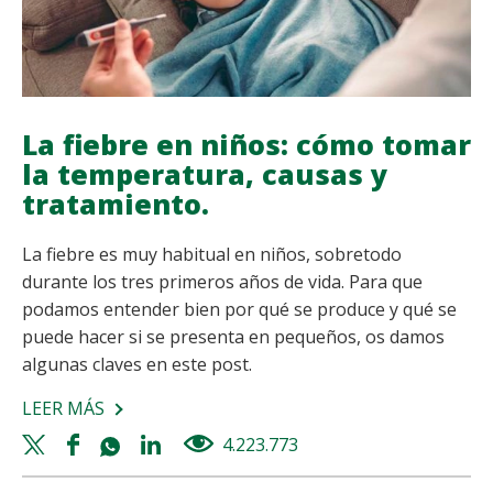
La fiebre en niños: cómo tomar
la temperatura, causas y
tratamiento.
La fiebre es muy habitual en niños, sobretodo
durante los tres primeros años de vida. Para que
podamos entender bien por qué se produce y qué se
puede hacer si se presenta en pequeños, os damos
algunas claves en este post.
LEER MÁS
SOBRE
LA
Twitter
Facebook
Whatsapp
Linkedin
4.223.773
views
FIEBRE
share
share
share
share
EN