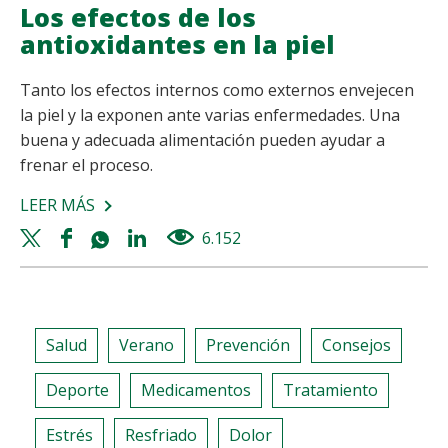
Los efectos de los
antioxidantes en la piel
Tanto los efectos internos como externos envejecen
la piel y la exponen ante varias enfermedades. Una
buena y adecuada alimentación pueden ayudar a
frenar el proceso.
LEER MÁS
SOBRE
LOS
Twitter
Facebook
Whatsapp
Linkedin
6.152
views
EFECTOS
share
share
share
share
DE
LOS
ANTIOXIDANTES
Salud
Verano
Prevención
Consejos
EN
LA
Deporte
Medicamentos
Tratamiento
PIEL
Estrés
Resfriado
Dolor