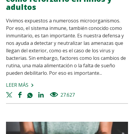
adultos
Vivimos expuestos a numerosos microorganismos.
Por eso, el sistema inmune, también conocido como
inmunitario, es tan importante. Es nuestra defensa y
nos ayuda a detectar y neutralizar las amenazas que
llegan del exterior, como es el caso de los virus y
bacterias. Sin embargo, factores como los cambios de
rutina, una mala alimentación o la falta de sueño
pueden debilitarlo. Por eso es importante...
LEER MÁS
SOBRE
SISTEMA
Twitter
Facebook
Whatsapp
Linkedin
27.627
views
INMUNE:
share
share
share
share
QUÉ
ES
Y
CÓMO