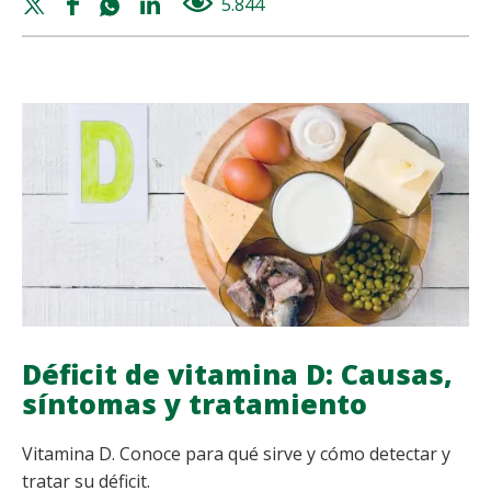
Twitter
Facebook
Whatsapp
Linkedin
5.844
views
EN
share
share
share
share
VERANO:
¿QUÉ
ALIMENTOS
APORTAN
MÁS
VITAMINAS?
Déficit de vitamina D: Causas,
síntomas y tratamiento
Vitamina D. Conoce para qué sirve y cómo detectar y
tratar su déficit.