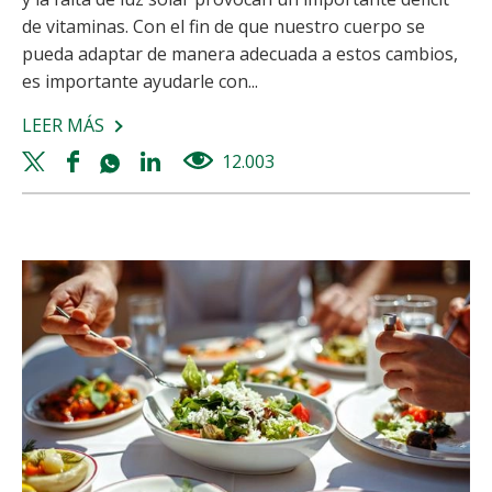
de vitaminas. Con el fin de que nuestro cuerpo se
pueda adaptar de manera adecuada a estos cambios,
es importante ayudarle con...
LEER MÁS
SOBRE
QUÉ
Twitter
Facebook
Whatsapp
Linkedin
12.003
views
ALIMENTOS
share
share
share
share
APORTAN
MÁS
VITAMINAS
EN
INVIERNO